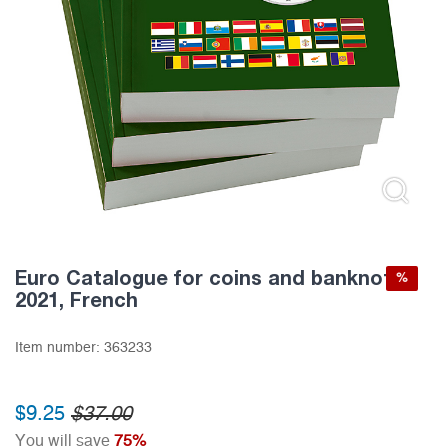
Euro Catalogue for coins and banknotes
%
2021, French
Item number:
363233
$9.25
$37.00
You will save
75%